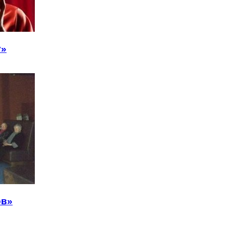
у»
ов»