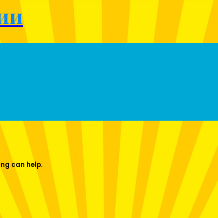
ии
ing can help.