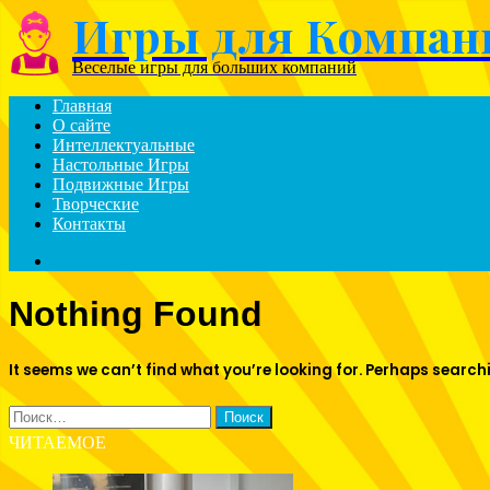
Игры для Компан
Menu
Веселые игры для больших компаний
Главная
О сайте
Интеллектуальные
Настольные Игры
Подвижные Игры
Творческие
Контакты
Search
for
Nothing Found
It seems we can’t find what you’re looking for. Perhaps search
Найти:
ЧИТАЕМОЕ