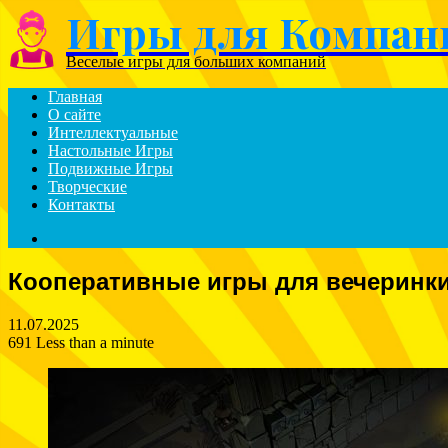
Игры для Компан
Menu
Веселые игры для больших компаний
Главная
О сайте
Интеллектуальные
Настольные Игры
Подвижные Игры
Творческие
Контакты
Search
for
Кооперативные игры для вечеринк
11.07.2025
691
Less than a minute