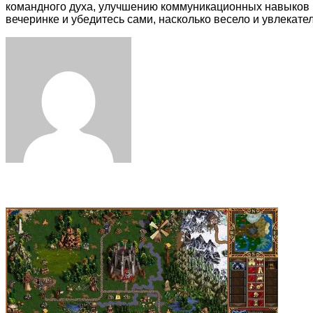
командного духа, улучшению коммуникационных навыков 
вечеринке и убедитесь сами, насколько весело и увлекате
Facebook
Twitter
LinkedIn
Tumblr
Pinterest
Reddit
VKontakte
Odnoklassniki
Skype
WhatsApp
Telegram
Viber
Share
Print
via
Email
Related Articles