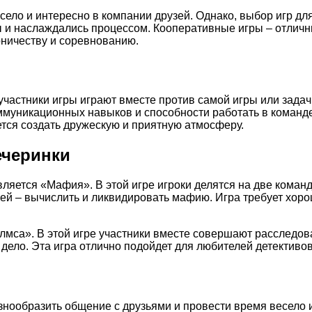
ело и интересно в компании друзей. Однако, выбор игр для
ы и наслаждались процессом. Кооперативные игры – отличный
рничеству и соревнованию.
частники игры играют вместе против самой игры или задачи,
муникационных навыков и способности работать в команде.
ется создать дружескую и приятную атмосферу.
ечеринки
вляется «Мафия». В этой игре игроки делятся на две кома
лей – вычислить и ликвидировать мафию. Игра требует хор
мса». В этой игре участники вместе совершают расследов
дело. Эта игра отлично подойдет для любителей детективов 
знообразить общение с друзьями и провести время весело 